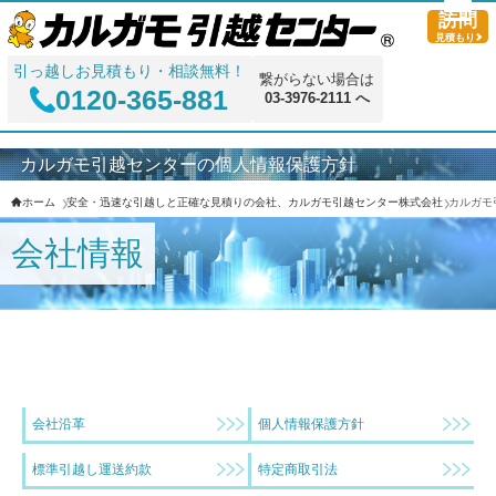
訪問
見積もり
引っ越しお見積もり・相談無料！
繋がらない場合は
0120-365-881
03-3976-2111 へ
カルガモ引越センターの個人情報保護方針
ホーム
安全・迅速な引越しと正確な見積りの会社、カルガモ引越センター株式会社
カルガモ
会社情報
会社沿革
個人情報保護方針
標準引越し運送約款
特定商取引法