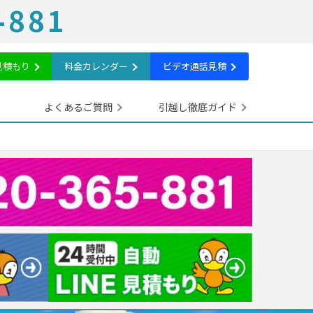
-881
E見積もり
料金カレンダー
ビデオ
通話見積
よくあるご質問
引越し徹底ガイド