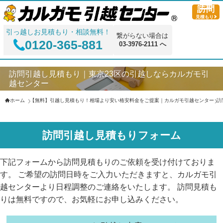
訪問
見積もり
引っ越しお見積もり・相談無料！
繋がらない場合は
0120-365-881
03-3976-2111 へ
訪問引越し見積もり｜東京23区の引越しならカルガモ引
越センター
ホーム
【無料】引越し見積もり！相場より安い格安料金をご提案｜カルガモ引越センター
訪
訪問引越し見積もりフォーム
下記フォームから訪問見積もりのご依頼を受け付けておりま
す。 ご希望の訪問日時をご入力いただきますと、カルガモ引
越センターより日程調整のご連絡をいたします。 訪問見積も
りは無料ですので、お気軽にお申し込みください。