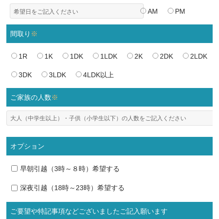
AM
PM
間取り
※
1R
1K
1DK
1LDK
2K
2DK
2LDK
3DK
3LDK
4LDK以上
ご家族の人数
※
オプション
早朝引越（3時～８時）希望する
深夜引越（18時～23時）希望する
ご要望や特記事項などございましたご記入願います