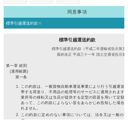
同意事項
標準引越運送約款
※
標準引越運送約款
標準引越運送約款（平成二年運輸省告示第五
最終改正 平成三十一年 国土交通省告示第
第一章 総則
(適用範囲)
第一条
この約款は、一般貨物自動車運送事業により行う引越運送
帯する荷造り、不用品の処理等のサービスに適用されます
業所等の移転又は当店が提供する定型の容器を用いて定額
あって、この約款によらない旨をあらかじめ告知した場合
れません。
この約款に定めのない事項については、法令又は一般の慣
す。
当店は、前二項の規定にかかわらず、法令に反しない範囲