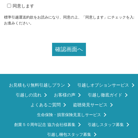
込みに応じることがあります。
同意します
(受付日時)
第二条
標準引越運送約款をお読みになり、同意の上、「同意します」にチェックを入れ
お進みください。
当店は、受付日時を定め、店頭に掲示します。
前項の受付日時を変更する場合は、あらかじめ営業所その
店頭に掲示します。
第二章 見積り
(見積り)
第三条
当店は、引越運送及びこれに附帯するサービスに要する運
（以下「運賃等」という。）について、試算（以下「見
お見積もり無料引越しプラン
引越しオプションサービス
う。）を行います。
見積りを行ったときは、次の事項を記載した見積書を申込
引越しの流れ
お客様の声
引越し徹底ガイド
す。
よくあるご質問
盗聴発見サービス
申込者の氏名又は名称、住所及び電話番号
荷受人の氏名又は名称、住所及び電話番号
生命保険・損害保険見直しサービス
荷物の受取日時及び引渡日
発送地及び到達地の地名、地番及び連絡先電話番号
創業５０周年記念 協力会社様募集
引越しスタッフ募集
運賃等の合計額、内訳及び支払方法
引越し梱包スタッフ募集
解約手数料の額