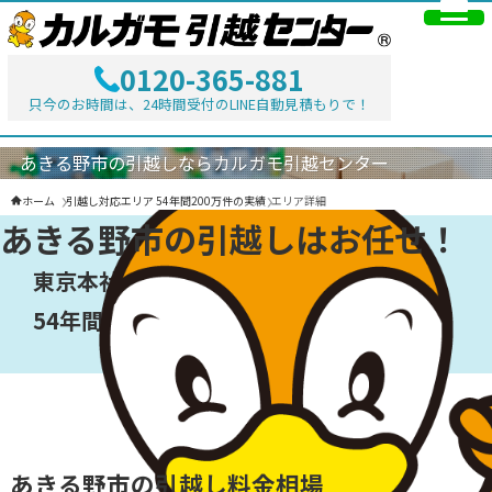
LINE
0120-365-881
只今のお時間は、24時間受付のLINE自動見積もりで！
あきる野市の引越しならカルガモ引越センター
ホーム
引越し対応エリア 54年間200万件の実績
エリア詳細
あきる野市
の引越しはお任せ！
東京本社のカルガモ引越センター！
54年間200万件の実績
あきる野市
の引越し料金相場