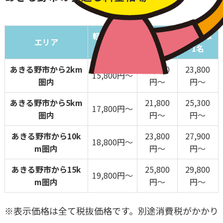
軽トラック
2トン車
2トン車
エリア
1名
1名
1名
あきる野市から2km
19,800
23,800
15,800円～
圏内
円～
円～
あきる野市から5km
21,800
25,300
17,800円～
圏内
円～
円～
あきる野市から10k
23,800
27,900
18,800円～
m圏内
円～
円～
あきる野市から15k
25,800
29,800
19,800円～
m圏内
円～
円～
※表示価格は全て税抜価格です。別途消費税がかかり