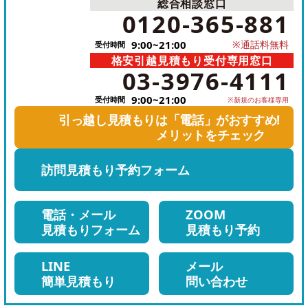
総合相談窓口
電
0120-365-881
話
9:00~21:00
※通話料無料
受付時間
を
格安引越見積もり受付専用窓口
電
か
03-3976-4111
話
け
9:00~21:00
受付時間
※新規のお客様専用
を
る
引っ越し見積もりは「電話」がおすすめ!
か
メリットをチェック
け
訪問見積もり
予約フォーム
る
電話・メール
ZOOM
見積もりフォーム
見積もり予約
LINE
メール
簡単見積もり
問い合わせ