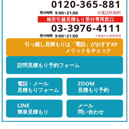
0120-365-881
話
9:00~21:00
※通話料無料
受付時間
を
格安引越見積もり受付専用窓口
電
か
03-3976-4111
話
け
9:00~21:00
受付時間
※新規のお客様専用
を
る
引っ越し見積もりは「電話」がおすすめ!
か
メリットをチェック
け
訪問見積もり
予約フォーム
る
電話・メール
ZOOM
見積もりフォーム
見積もり予約
LINE
メール
簡単見積もり
問い合わせ