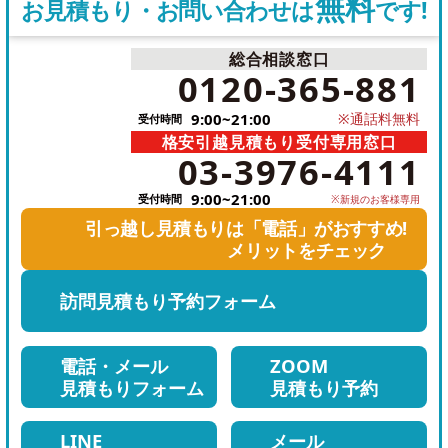
無料
お見積もり・お問い合わせは
です!
総合相談窓口
電
0120-365-881
話
9:00~21:00
※通話料無料
受付時間
を
格安引越見積もり受付専用窓口
電
か
03-3976-4111
話
け
9:00~21:00
受付時間
※新規のお客様専用
を
る
引っ越し見積もりは「電話」がおすすめ!
か
メリットをチェック
け
訪問見積もり
予約フォーム
る
電話・メール
ZOOM
見積もりフォーム
見積もり予約
LINE
メール